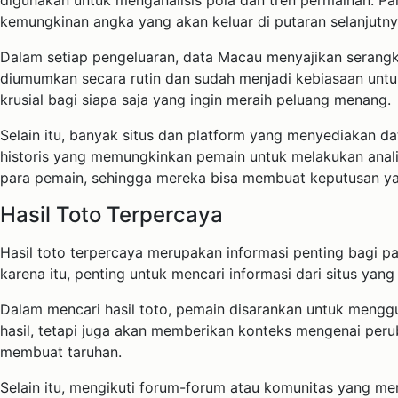
digunakan untuk menganalisis pola dan tren permainan. P
kemungkinan angka yang akan keluar di putaran selanjutny
Dalam setiap pengeluaran, data Macau menyajikan serangka
diumumkan secara rutin dan sudah menjadi kebiasaan untu
krusial bagi siapa saja yang ingin meraih peluang menang.
Selain itu, banyak situs dan platform yang menyediakan dat
historis yang memungkinkan pemain untuk melakukan anali
para pemain, sehingga mereka bisa membuat keputusan yan
Hasil Toto Terpercaya
Hasil toto terpercaya merupakan informasi penting bagi 
karena itu, penting untuk mencari informasi dari situs yan
Dalam mencari hasil toto, pemain disarankan untuk mengg
hasil, tetapi juga akan memberikan konteks mengenai pe
membuat taruhan.
Selain itu, mengikuti forum-forum atau komunitas yang 