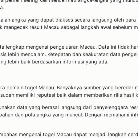
ara pemain sering kali mencermati angka-angka yang muncu
a.
ian angka yang dapat diakses secara langsung oleh para p
k mengecek result Macau sebagai langkah awal sebelum mem
a lengkap mengenai pengeluaran Macau. Data ini tidak hanya
sis lebih mendalam. Ketepatan dan keakuratan data penge
g lebih baik berdasarkan informasi yang ada.
para pemain togel Macau. Banyaknya sumber yang beredar m
g sudah memiliki reputasi baik dalam memberikan rilis hasil
unakan data yang berasal langsung dari penyelenggara res
rubahan dan pola angka yang muncul. Dengan memahami inf
membahas mengenai togel Macau dapat menjadi langkah cer