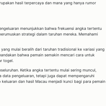
erupakan hasil terpercaya dan mana yang hanya rumor
pengeluaran menunjukkan bahwa frekuensi angka tertentu
 merumuskan strategi dalam taruhan mereka. Memahami
yang mulai beralih dari taruhan tradisional ke variasi yang
 menandakan bahwa pemain semakin mencari cara untuk
r togel.
eluruhan. Ketika angka tertentu mulai sering muncul,
a data pengeluaran, tetapi juga dapat mempengaruhi
 keluaran dan hasil Macau menjadi kunci bagi para pemain